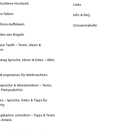
 Goldene Hochzeit
Links
en Falten
Info & FAQ
llons Aufblasen
Grössentabelle
rlen wie Bügeln
zur Taufe – Texte, Ideen &
ion
stag Sprüche, Ideen & Deko – Alles
& Inspiration für Weihnachten
sprüche & Silvesterideen – Texte,
& Partyzubehör
n – Sprüche, Deko & Tipps für
rty
gskarten schreiben – Tipps & Texte
n Anlass