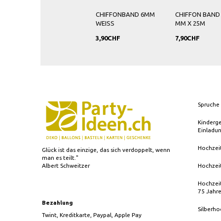
CHIFFONBAND 6MM
CHIFFON BAND
WEISS
MM X 25M
3,90CHF
7,90CHF
Spruche 
Kinderg
Einladu
Hochzei
Glück ist das einzige, das sich verdoppelt, wenn
man es teilt."
Albert Schweitzer
Hochzei
Hochzeit
75 Jahr
Bezahlung
Silberho
Twint, Kreditkarte, Paypal, Apple Pay