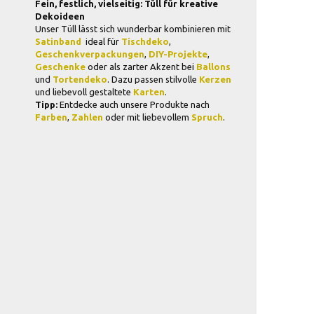
Fein, festlich, vielseitig: Tüll für kreative
Dekoideen
Unser Tüll lässt sich wunderbar kombinieren mit
Satinband
 ideal für
Tischdeko
,
Geschenkverpackungen
,
DIY-Projekte
,
Geschenke
oder als zarter Akzent bei
Ballons
und
Tortendeko
. Dazu passen stilvolle
Kerzen
und liebevoll gestaltete
Karten
.
Tipp:
Entdecke auch unsere Produkte nach
Farben
,
Zahlen
oder mit liebevollem
Spruch
.