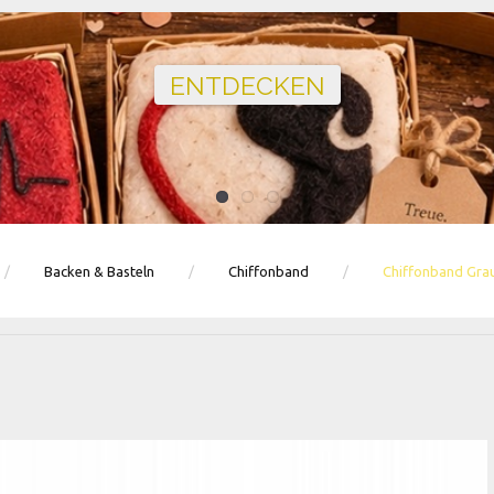
Ballons · Tischdeko · Karten · Zahlen
GEBURTSTAGSDEKO ENTDECKEN
Backen & Basteln
Chiffonband
Chiffonband Gra