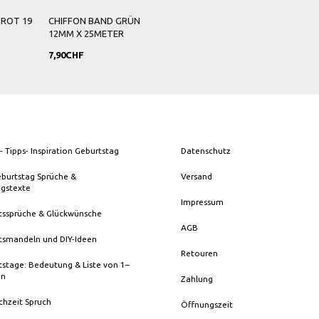
 ROT 19
CHIFFON BAND GRÜN
12MM X 25METER
7,90CHF
- Tipps- Inspiration Geburtstag
Datenschutz
eburtstag Sprüche &
Versand
ngstexte
Impressum
tssprüche & Glückwünsche
AGB
tsmandeln und DIY-Ideen
Retouren
stage: Bedeutung & Liste von 1–
en
Zahlung
chzeit Spruch
Öffnungszeit