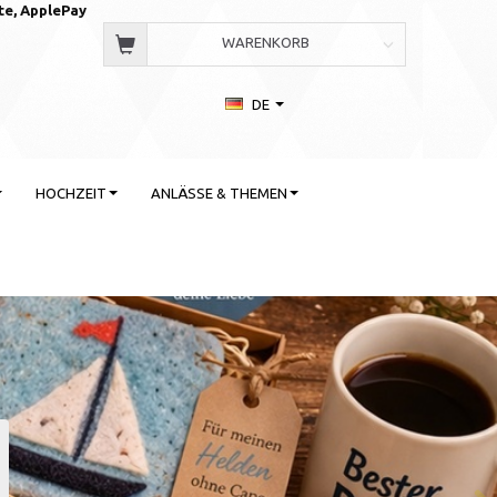
te, AppleP
ay
WARENKORB
DE
HOCHZEIT
ANLÄSSE & THEMEN
 Stil