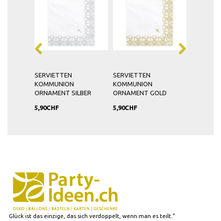
SERVIETTEN
SERVIETTEN
TORTEND
ION
KOMMUNION
KOMMUNION
COMMUN
ORNAMENT SILBER
ORNAMENT GOLD
5,90CHF
5,90CHF
3,90CHF
Glück ist das einzige, das sich verdoppelt, wenn man es teilt."