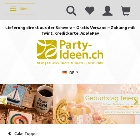
Menü
Anzeige ändern
Lieferung direkt aus der Schweiz – Gratis Versand – Zahlung mit
Twint, Kreditkarte, AppleP
ay
DE
Geburtstag feiern mit Stil
Ballons · Tischdeko · Karten · Zahlen
GEBURTSTAGSDEKO ENTDECKEN
Cake Topper