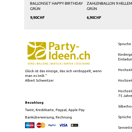
BALLONSET HAPPY BIRTHDAY
ZAHLENBALLON 9 HELLE
GRÜN
GRÜN
9,90CHF
6,90CHF
Spruche 
Kinderg
Einladu
Hochzei
Glück ist das einzige, das sich verdoppelt, wenn
man es teilt."
Albert Schweitzer
Hochzei
Hochzeit
75 Jahr
Bezahlung
Silberho
Twint, Kreditkarte, Paypal, Apple Pay
Sprüche
Banküberweisung, Rechnung
Serviett