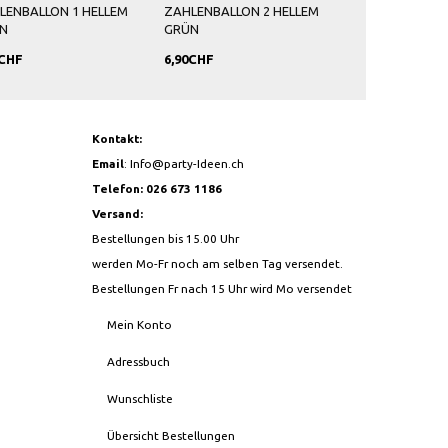
LENBALLON 1 HELLEM
ZAHLENBALLON 2 HELLEM
ZAHLENBALLON
N
GRÜN
GRÜN
0CHF
6,90CHF
6,90CHF
Kontakt:
Email
:
Info@party-Ideen.ch
Telefon: 026 673 1186
Versand:
Bestellungen bis 15.00 Uhr
werden Mo-Fr noch am selben Tag versendet.
Bestellungen Fr nach 15 Uhr wird Mo versendet
Mein Konto
Adressbuch
Wunschliste
Übersicht Bestellungen