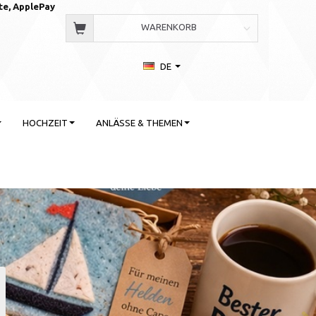
te, AppleP
ay
WARENKORB
DE
HOCHZEIT
ANLÄSSE & THEMEN
 Stil