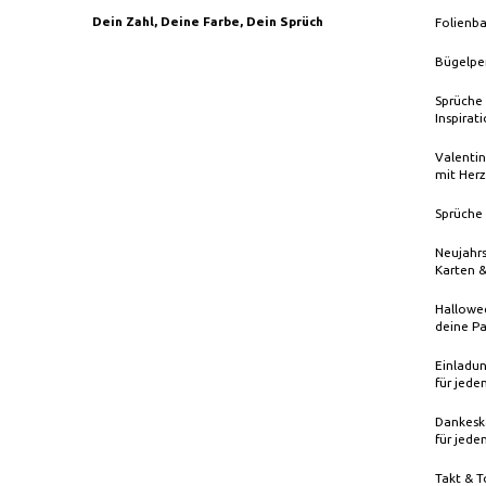
Dein Zahl, Deine Farbe, Dein Sprüch
Folienba
Bügelpe
Sprüche 
Inspirat
Valentin
mit Herz
Sprüche 
Neujahrs
Karten 
Hallowee
deine Pa
Einladun
für jede
Dankeska
für jede
Takt & T