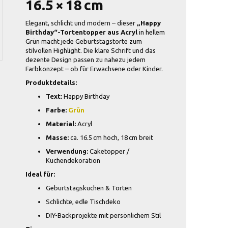
16.5 × 18 cm
Elegant, schlicht und modern – dieser
„Happy
Birthday“-Tortentopper aus Acryl
in hellem
Grün macht jede Geburtstagstorte zum
stilvollen Highlight. Die klare Schrift und das
dezente Design passen zu nahezu jedem
Farbkonzept – ob für Erwachsene oder Kinder.
Produktdetails:
Text:
Happy Birthday
Farbe:
Grün
Material:
Acryl
Masse:
ca. 16.5 cm hoch, 18 cm breit
Verwendung:
Caketopper /
Kuchendekoration
Ideal für:
Geburtstagskuchen & Torten
Schlichte, edle Tischdeko
DIY-Backprojekte mit persönlichem Stil