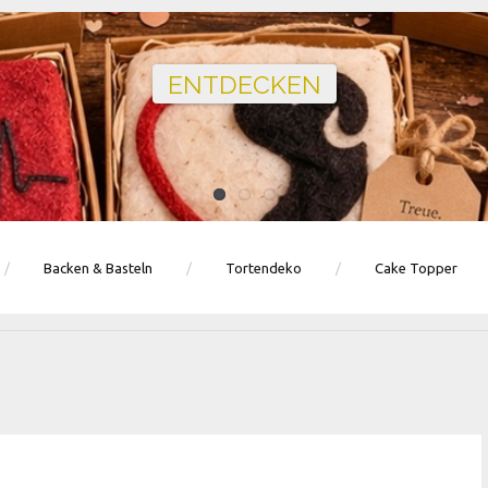
Ballons · Tischdeko · Karten · Zahlen
GEBURTSTAGSDEKO ENTDECKEN
Backen & Basteln
Tortendeko
Cake Topper