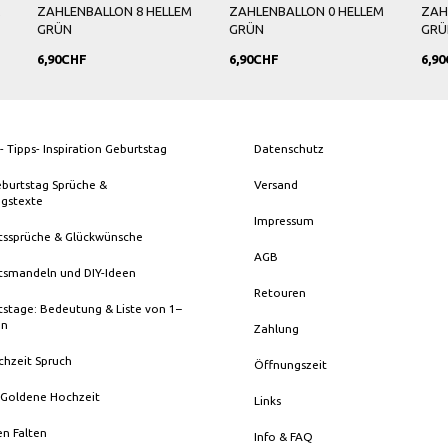
M
ZAHLENBALLON 8 HELLEM
ZAHLENBALLON 0 HELLEM
ZAH
GRÜN
GRÜN
GRÜ
6,90CHF
6,90CHF
6,9
- Tipps- Inspiration Geburtstag
Datenschutz
eburtstag Sprüche &
Versand
ngstexte
Impressum
tssprüche & Glückwünsche
AGB
tsmandeln und DIY-Ideen
Retouren
stage: Bedeutung & Liste von 1–
en
Zahlung
chzeit Spruch
Öffnungszeit
 Goldene Hochzeit
Links
en Falten
Info & FAQ