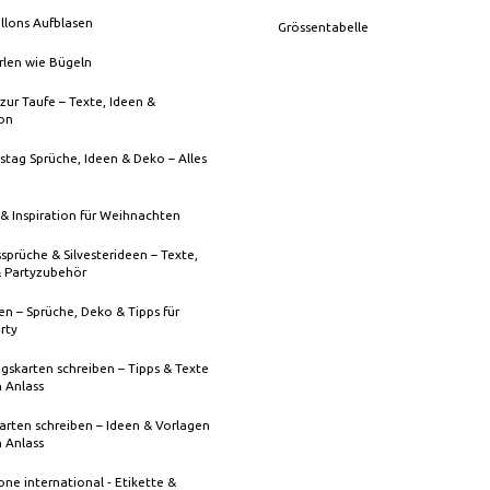
llons Aufblasen
Grössentabelle
rlen wie Bügeln
zur Taufe – Texte, Ideen &
ion
stag Sprüche, Ideen & Deko – Alles
& Inspiration für Weihnachten
sprüche & Silvesterideen – Texte,
& Partyzubehör
n – Sprüche, Deko & Tipps für
rty
gskarten schreiben – Tipps & Texte
n Anlass
rten schreiben – Ideen & Vorlagen
n Anlass
one international - Etikette &