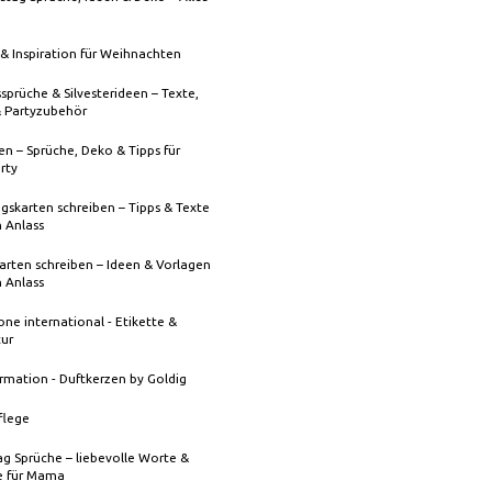
& Inspiration für Weihnachten
sprüche & Silvesterideen – Texte,
& Partyzubehör
n – Sprüche, Deko & Tipps für
rty
gskarten schreiben – Tipps & Texte
n Anlass
rten schreiben – Ideen & Vorlagen
n Anlass
one international - Etikette &
tur
rmation - Duftkerzen by Goldig
flege
g Sprüche – liebevolle Worte &
 für Mama