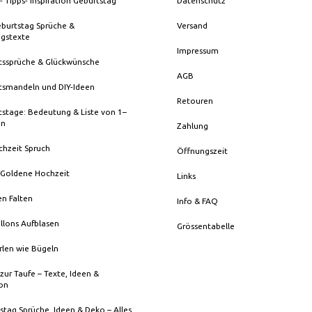
- Tipps- Inspiration Geburtstag
Datenschutz
eburtstag Sprüche &
Versand
ngstexte
Impressum
tssprüche & Glückwünsche
AGB
tsmandeln und DIY-Ideen
Retouren
stage: Bedeutung & Liste von 1–
en
Zahlung
chzeit Spruch
Öffnungszeit
 Goldene Hochzeit
Links
en Falten
Info & FAQ
llons Aufblasen
Grössentabelle
rlen wie Bügeln
zur Taufe – Texte, Ideen &
ion
stag Sprüche, Ideen & Deko – Alles