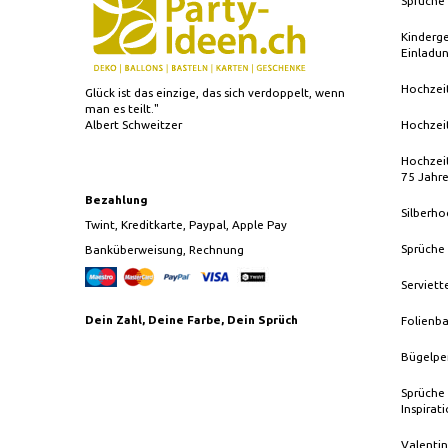
Spruche 
Kinderg
Einladu
Hochzei
Glück ist das einzige, das sich verdoppelt, wenn
man es teilt."
Albert Schweitzer
Hochzei
Hochzeit
75 Jahr
Bezahlung
Silberho
Twint, Kreditkarte, Paypal, Apple Pay
Sprüche
Banküberweisung, Rechnung
Serviett
Dein Zahl, Deine Farbe, Dein Sprüch
Folienba
Bügelpe
Sprüche 
Inspirat
Valentin