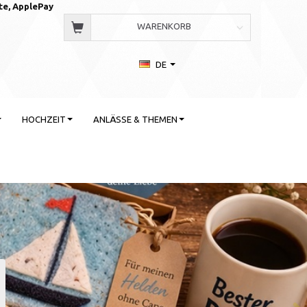
te, AppleP
ay
WARENKORB
DE
HOCHZEIT
ANLÄSSE & THEMEN
 Stil