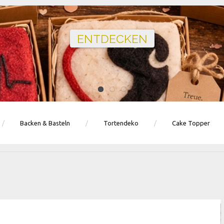
Ballons · Tischdeko · Karten · Zahlen
GEBURTSTAGSDEKO ENTDECKEN
Backen & Basteln
Tortendeko
Cake Topper