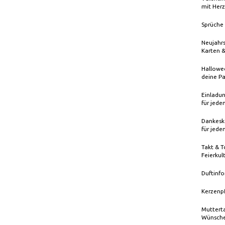
mit Herz
Sprüche 
Neujahrs
Karten 
Hallowee
deine Pa
Einladun
für jede
Dankeska
für jede
Takt & T
Feierkul
Duftinfo
Kerzenp
Mutterta
Wünsche