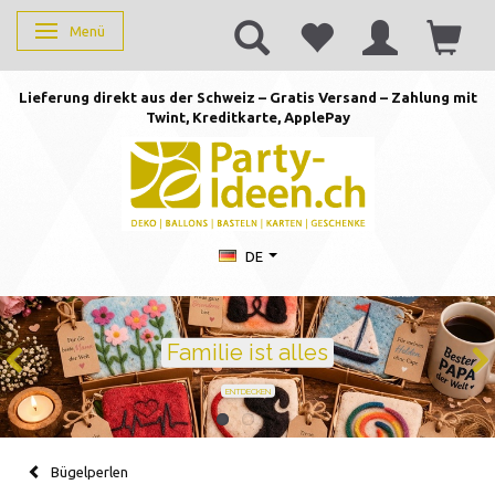
Menü
Anzeige ändern
Lieferung direkt aus der Schweiz – Gratis Versand – Zahlung mit
Twint, Kreditkarte, AppleP
ay
DE
Geburtstag feiern mit St
Ballons · Tischdeko · Karten · Zahlen
GEBURTSTAGSDEKO ENTDECKEN
Bügelperlen