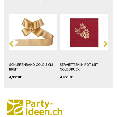
ÜCK
SCHLEIFENBAND GOLD 5 CM
SERVIETTEN IN ROT MIT
TIS
BREIT
GOLDDRUCK
GOL
4,90CHF
4,90CHF
5,9