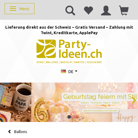
Menü
Anzeige ändern
Lieferung direkt aus der Schweiz – Gratis Versand – Zahlung mit
Twint, Kreditkarte, AppleP
ay
DE
Geburtstag feiern mit Stil
Ballons · Tischdeko · Karten · Zahlen
GEBURTSTAGSDEKO ENTDECKEN
Ballons