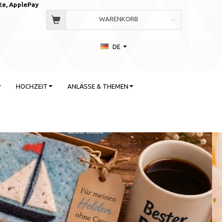
te, AppleP
ay
WARENKORB
DE
HOCHZEIT
ANLÄSSE & THEMEN
 Stil