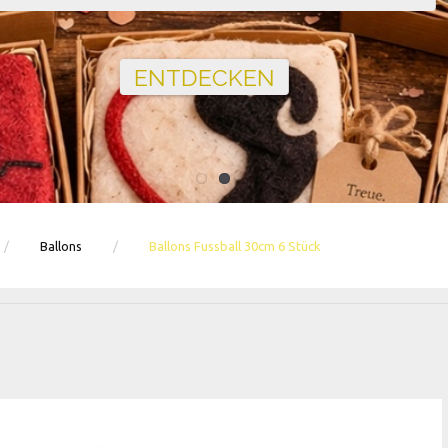
Ballons · Tischdeko · Karten · Zahlen
GEBURTSTAGSDEKO ENTDECKEN
Ballons
Ballons Fussball 30cm 6 Stück