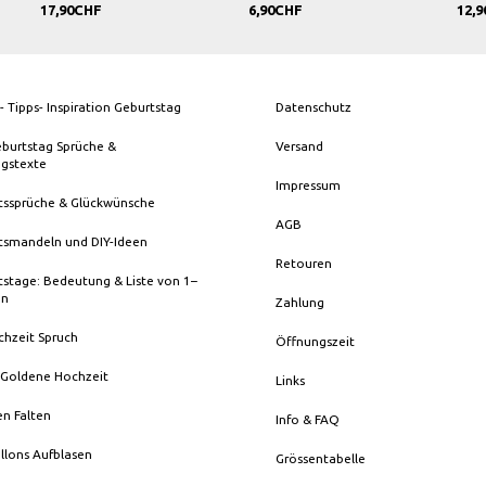
17,90CHF
6,90CHF
12,90
- Tipps- Inspiration Geburtstag
Datenschutz
eburtstag Sprüche &
Versand
ngstexte
Impressum
tssprüche & Glückwünsche
AGB
tsmandeln und DIY-Ideen
Retouren
stage: Bedeutung & Liste von 1–
en
Zahlung
chzeit Spruch
Öffnungszeit
 Goldene Hochzeit
Links
en Falten
Info & FAQ
llons Aufblasen
Grössentabelle