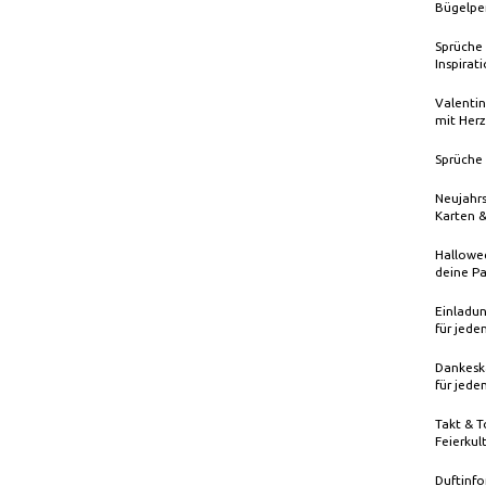
Bügelpe
Sprüche 
Inspirat
Valentin
mit Herz
Sprüche 
Neujahrs
Karten 
Hallowee
deine Pa
Einladun
für jede
Dankeska
für jede
Takt & T
Feierkul
Duftinfo