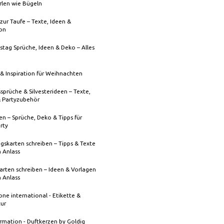
rlen wie Bügeln
zur Taufe – Texte, Ideen &
ion
stag Sprüche, Ideen & Deko – Alles
& Inspiration für Weihnachten
sprüche & Silvesterideen – Texte,
& Partyzubehör
n – Sprüche, Deko & Tipps für
rty
gskarten schreiben – Tipps & Texte
n Anlass
rten schreiben – Ideen & Vorlagen
n Anlass
one international - Etikette &
tur
rmation - Duftkerzen by Goldig