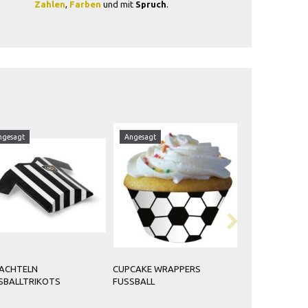
Zahlen
,
Farben
und mit
Spruch
.
esagt
Angesagt
Angesagt
CHTELN
CUPCAKE WRAPPERS
SERVIETTEN FUS
ALLTRIKOTS
FUSSBALL