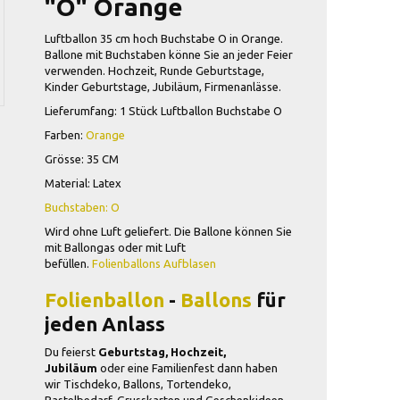
"O" Orange
Luftballon 35 cm hoch Buchstabe O in Orange.
Ballone mit Buchstaben könne Sie an jeder Feier
verwenden. Hochzeit, Runde Geburtstage,
Kinder Geburtstage, Jubiläum, Firmenanlässe.
Lieferumfang: 1 Stück Luftballon Buchstabe O
Farben:
Orange
Grösse: 35 CM
Material: Latex
Buchstaben: O
Wird ohne Luft geliefert. Die Ballone können Sie
mit Ballongas oder mit Luft
befüllen.
Folienballons Aufblasen
Folienballon
-
Ballons
für
jeden Anlass
Du feierst
Geburtstag, Hochzeit,
Jubiläum
oder eine Familienfest dann haben
wir Tischdeko, Ballons, Tortendeko,
Bastelbedarf, Grusskarten und Geschenkideen .