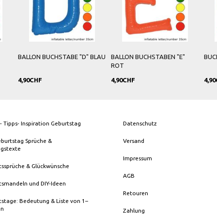
U
BALLON BUCHSTABEN "E"
BUCHSTABE "F" ROT BALLON
BALLON 
ROT
ORANGE
4,90CHF
4,90CHF
4,90CHF
- Tipps- Inspiration Geburtstag
Datenschutz
eburtstag Sprüche &
Versand
ngstexte
Impressum
tssprüche & Glückwünsche
AGB
tsmandeln und DIY-Ideen
Retouren
stage: Bedeutung & Liste von 1–
en
Zahlung