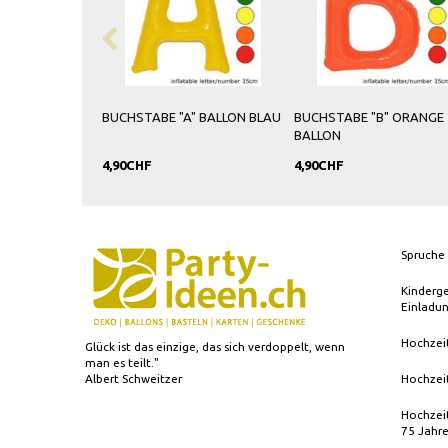
ALLON BLAU
BUCHSTABE "B" ORANGE
BALLON BUCHSTABE "D" BLA
BALLON
4,90CHF
4,90CHF
Spruche 
Kinderg
Einladu
Hochzei
Glück ist das einzige, das sich verdoppelt, wenn
man es teilt."
Albert Schweitzer
Hochzei
Hochzeit
75 Jahr