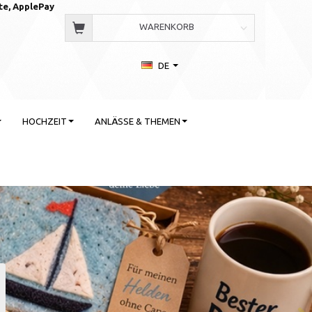
te, AppleP
ay
WARENKORB
DE
HOCHZEIT
ANLÄSSE & THEMEN
 Stil