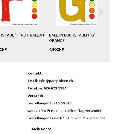
BUCHSTABEN "G"
BALLON BUCHSTABEN "H"
BALLON BUCHSTABE
ROT
ORANGE
4,90CHF
4,90CHF
Kontakt:
Email
:
Info@party-Ideen.ch
Telefon: 026 673 1186
Versand:
Bestellungen bis 15.00 Uhr
werden Mo-Fr noch am selben Tag versendet.
Bestellungen Fr nach 15 Uhr wird Mo versendet
Mein Konto