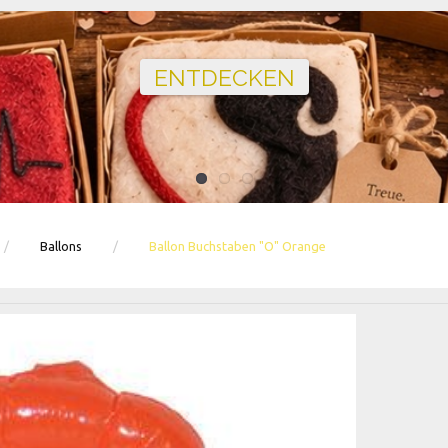
Ballons · Tischdeko · Karten · Zahlen
GEBURTSTAGSDEKO ENTDECKEN
Ballons
Ballon Buchstaben "O" Orange