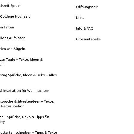
chzeit Spruch
Öffnungszeit
 Goldene Hochzeit
Links
en Falten
Info & FAQ
llons Aufblasen
Grössentabelle
rlen wie Bügeln
zur Taufe – Texte, Ideen &
ion
stag Sprüche, Ideen & Deko – Alles
& Inspiration für Weihnachten
sprüche & Silvesterideen – Texte,
& Partyzubehör
n – Sprüche, Deko & Tipps für
rty
gskarten schreiben – Tipps & Texte