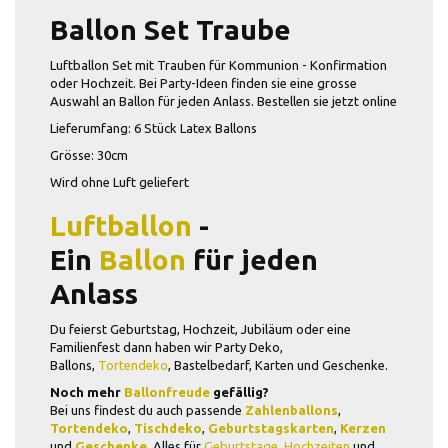
Ballon Set Traube
Luftballon Set mit Trauben für Kommunion - Konfirmation
oder Hochzeit. Bei Party-Ideen finden sie eine grosse
Auswahl an Ballon für jeden Anlass. Bestellen sie jetzt online
Lieferumfang: 6 Stück Latex Ballons
Grösse: 30cm
Wird ohne Luft geliefert
Luftballon
-
Ein
Ballon
für jeden
Anlass
Du feierst Geburtstag, Hochzeit, Jubiläum oder eine
Familienfest dann haben wir Party Deko,
Ballons,
Tortendeko
, Bastelbedarf, Karten und Geschenke.
Noch mehr
Ballonfreude
gefällig?
Bei uns findest du auch passende
Zahlenballons
,
Tortendeko
,
Tischdeko
,
Geburtstagskarten
,
Kerzen
und
Geschenke
. Alles für
Geburtstage
,
Hochzeiten
und