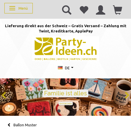
Menü
Anzeige ändern
Lieferung direkt aus der Schweiz – Gratis Versand – Zahlung mit
Twint, Kreditkarte, AppleP
ay
DE
Geburtstag feiern mit Stil
Ballons · Tischdeko · Karten · Zahlen
GEBURTSTAGSDEKO ENTDECKEN
Ballon Muster