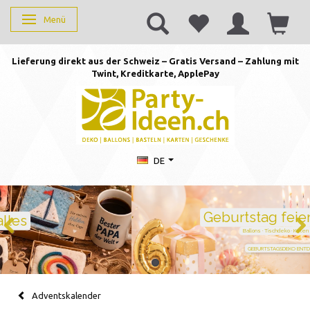
Menü
Anzeige ändern
Lieferung direkt aus der Schweiz – Gratis Versand – Zahlung mit
Twint, Kreditkarte, AppleP
ay
DE
Geburtstag feiern mit Stil
Ballons · Tischdeko · Karten · Zahlen
GEBURTSTAGSDEKO ENTDECKEN
Adventskalender