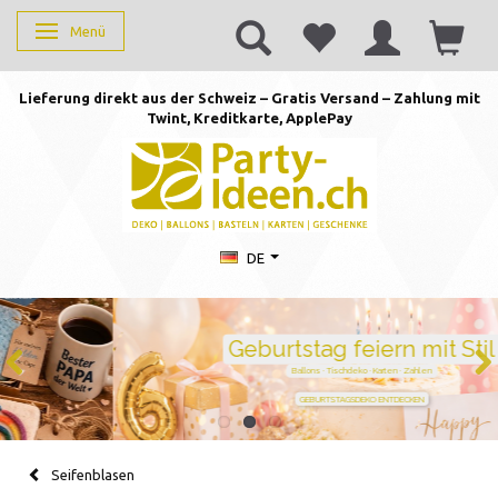
Menü
Anzeige ändern
Lieferung direkt aus der Schweiz – Gratis Versand – Zahlung mit
Twint, Kreditkarte, AppleP
ay
DE
Geburtstag feiern mit Stil
Ballons · Tischdeko · Karten · Zahlen
GEBURTSTAGSDEKO ENTDECKEN
Seifenblasen