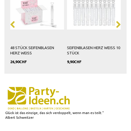
S
48 STÜCK SEIFENBLASEN
SEIFENBLASEN HERZ WEISS 10
10 
HERZ WEISS
STÜCK
HER
26,90CHF
9,90CHF
19,
Glück ist das einzige, das sich verdoppelt, wenn man es teilt."
Albert Schweitzer