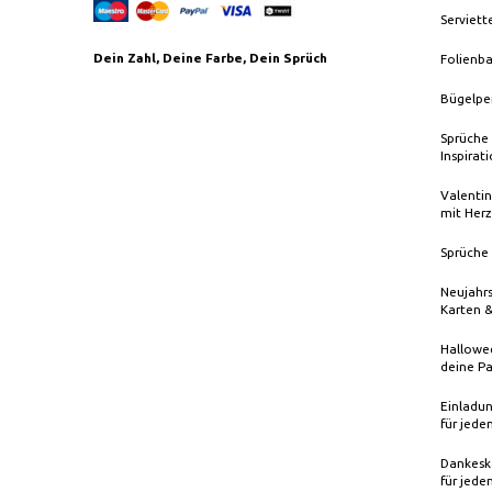
Serviett
Dein Zahl, Deine Farbe, Dein Sprüch
Folienba
Bügelpe
Sprüche 
Inspirat
Valentin
mit Herz
Sprüche 
Neujahrs
Karten 
Hallowee
deine Pa
Einladun
für jede
Dankeska
für jede