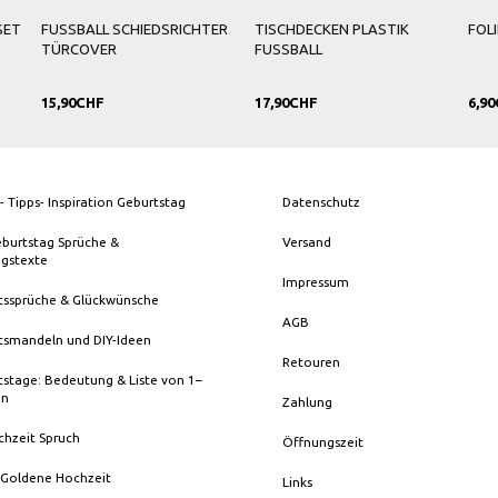
SET
FUSSBALL SCHIEDSRICHTER
TISCHDECKEN PLASTIK
FOL
TÜRCOVER
FUSSBALL
15,90CHF
17,90CHF
6,9
- Tipps- Inspiration Geburtstag
Datenschutz
eburtstag Sprüche &
Versand
ngstexte
Impressum
tssprüche & Glückwünsche
AGB
tsmandeln und DIY-Ideen
Retouren
stage: Bedeutung & Liste von 1–
en
Zahlung
chzeit Spruch
Öffnungszeit
 Goldene Hochzeit
Links