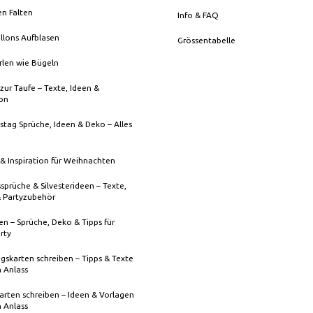
en Falten
Info & FAQ
llons Aufblasen
Grössentabelle
rlen wie Bügeln
zur Taufe – Texte, Ideen &
ion
stag Sprüche, Ideen & Deko – Alles
& Inspiration für Weihnachten
sprüche & Silvesterideen – Texte,
& Partyzubehör
n – Sprüche, Deko & Tipps für
rty
gskarten schreiben – Tipps & Texte
n Anlass
rten schreiben – Ideen & Vorlagen
n Anlass