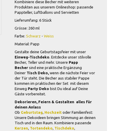
Kombiniere diese Becher mit weiteren
Produkten aus unserem Onlineshop: passende
Pappteller, Luftballons und Servietten
Lieferumfang: 6 Stück
Grösse: 260 ml
Farbe:
Schwarz
-
Weiss
Material: Papp
Gestalte deine Geburtstagsfeier mit unser
Einweg-Tischdeko
. Entdecke unser stilvolle
Becher, Teller und mehr. Unsere
Papp
Becher
sind eine praktische Ergänzung
Deiner
Tisch Deko,
wenn die nächste Feier vor
der Tür steht. Die Becher aus stabiler Pappe
kommen im praktischen 6er Set  mit diesem
Einweg
Party Deko
bist Du ideal auf Deine
Gäste vorbereitet.
Dekorieren, Feiern & Gestalten  alles für
deinen Anlass
Ob
Geburtstag
,
Hochzeit
oder Familienfest:
Unsere Dekoideen bringen Stimmung an deinen
Tisch und in den Raum. Kombiniere passende
Kerzen
,
Tortendeko
,
Tischdeko
,