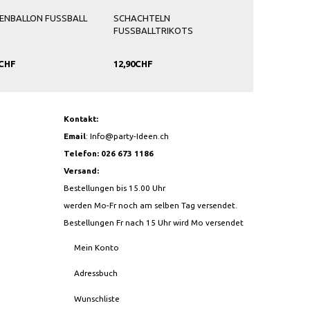
IENBALLON FUSSBALL
SCHACHTELN
CUPCAKE WRA
FUSSBALLTRIKOTS
FUSSBALL
0CHF
12,90CHF
5,90CHF
Kontakt:
Email
:
Info@party-Ideen.ch
Telefon: 026 673 1186
Versand:
Bestellungen bis 15.00 Uhr
werden Mo-Fr noch am selben Tag versendet.
Bestellungen Fr nach 15 Uhr wird Mo versendet
Mein Konto
Adressbuch
Wunschliste