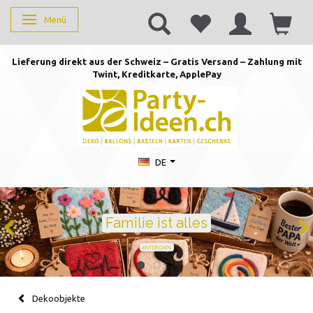
Menü
Anzeige ändern
Lieferung direkt aus der Schweiz – Gratis Versand – Zahlung mit
Twint, Kreditkarte, AppleP
ay
DE
Geburtstag feiern mit
Ballons · Tischdeko · Karten · Zahlen
GEBURTSTAGSDEKO ENTDECKEN
Dekoobjekte