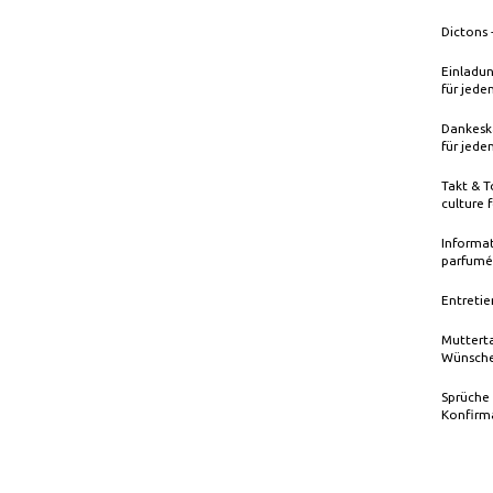
Dictons 
Einladun
für jede
Dankeska
für jede
Takt & T
culture 
Informat
parfumé
Entretie
Mutterta
Wünsche
Sprüche
Konfirm