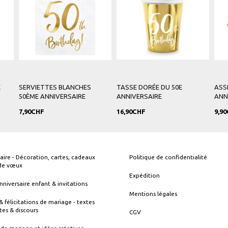
X
SERVIETTES BLANCHES
TASSE DORÉE DU 50E
ASS
50ÈME ANNIVERSAIRE
ANNIVERSAIRE
ANN
7,90CHF
16,90CHF
9,9
aire - Décoration, cartes, cadeaux
Politique de confidentialité
 de vœux
Expédition
nniversaire enfant & invitations
Mentions légales
& félicitations de mariage - textes
tes & discours
CGV