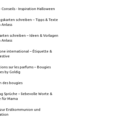
- Conseils - Inspiration Halloween
gskarten schreiben – Tipps & Texte
n Anlass
rten schreiben – Ideen & Vorlagen
n Anlass
one international – Étiquette &
festive
ions sur les parfums – Bougies
es by Goldig
n des bougies
g Sprüche – liebevolle Worte &
 für Mama
 zur Erstkommunion und
ation