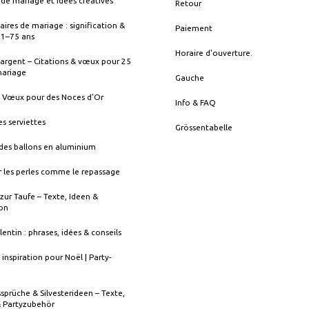
de mariage et idées créatives
Retour
aires de mariage : signification &
Paiement
s 1–75 ans
Horaire d'ouverture.
argent – Citations & vœux pour 25
mariage
Gauche
& Vœux pour des Noces d’Or
Info & FAQ
es serviettes
Grössentabelle
des ballons en aluminium
 les perles comme le repassage
zur Taufe – Texte, Ideen &
ion
lentin : phrases, idées & conseils
 inspiration pour Noël | Party-
sprüche & Silvesterideen – Texte,
& Partyzubehör