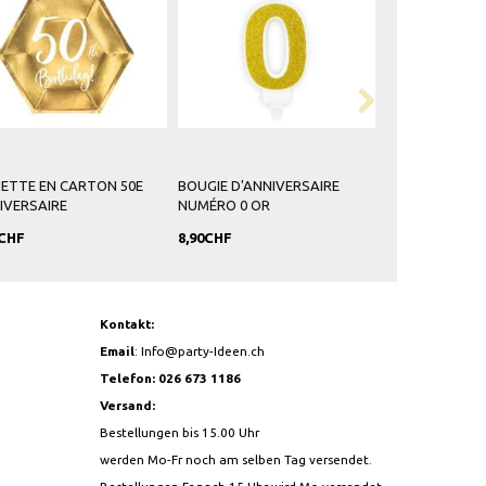
IETTE EN CARTON 50E
BOUGIE D'ANNIVERSAIRE
BOUGIE D'ANN
IVERSAIRE
NUMÉRO 0 OR
NUMÉRO 5 OR
0CHF
8,90CHF
8,90CHF
Kontakt:
Email
:
Info@party-Ideen.ch
Telefon: 026 673 1186
Versand:
Bestellungen bis 15.00 Uhr
werden Mo-Fr noch am selben Tag versendet.