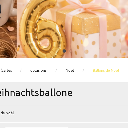
 ¦cartes
occasions
Noël
Ballons de Noël
ihnachtsballone
 de Noël