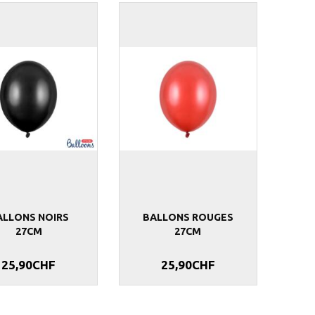
RÉS 27CM
50 BALLONS DORÉS 27CM
BALLONS RO
13,90CHF
25,90CHF
ALLONS NOIRS
BALLONS ROUGES
27CM
27CM
25,90CHF
25,90CHF