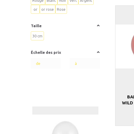
Rouge
Blanc
Noir
Vert
Argent
or
or rose
Rose
Taille
30 cm
Échelle des prix
BA
WILD 