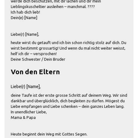
werde dich beschützen, mit dir lachen und dir mein
Lieblingskuscheltier ausleihen – manchmal. ????
Ich hab dich lieb!
Dein(e) [Name]
Liebe(r) [Name],
heute wirst du getauft und ich bin schon richtig stolz auf dich. Du
wirst bestimmt grossartig! Und wenn du mal nicht weiter weisst,
helf ich dir – versprochen!
Deine Schwester / Dein Bruder
Von den Eltern
Liebe(r) [Name],
deine Taufe ist der erste grosse Schritt auf deinem Weg. Wir sind
dankbar und überglücklich, dich begleiten zu dürfen. Mögest du
Liebe empfangen und Liebe schenken – dein ganzes Leben lang.
In unendlicher Liebe,
Mama & Papa
Heute beginnt dein Weg mit Gottes Segen.