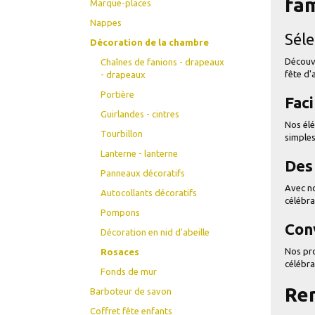
fam
Marque-places
Nappes
Séle
Décoration de la chambre
Découv
Chaînes de fanions - drapeaux
fête d'
- drapeaux
Portière
Faci
Guirlandes - cintres
Nos élé
Tourbillon
simples
Lanterne - lanterne
Des 
Panneaux décoratifs
Avec no
Autocollants décoratifs
célébra
Pompons
Con
Décoration en nid d'abeille
Nos pro
Rosaces
célébra
Fonds de mur
Ren
Barboteur de savon
Coffret fête enfants