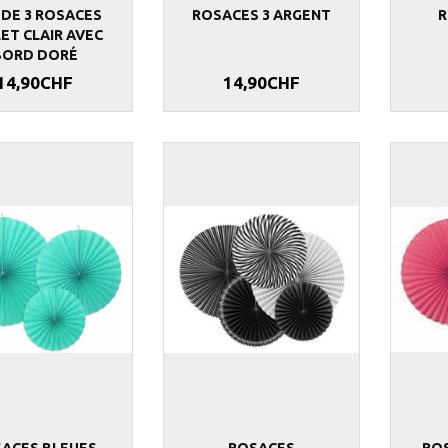
 DE 3 ROSACES
ROSACES 3 ARGENT
R
ET CLAIR AVEC
BORD DORÉ
14,90CHF
14,90CHF
3 ROUGE-NOIR
ROSACES 3 OR
ROSACES 3 AR
14,90CHF
14,90CHF
ACES BLEUES
ROSACES
ROS