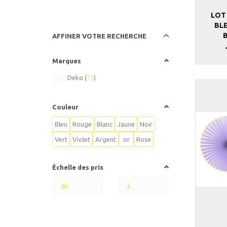
LOT
BLE
Basculer
AFFINER VOTRE RECHERCHE
le
filtre
Marques
Deko
(
13
)
Couleur
Bleu
Rouge
Blanc
Jaune
Noir
Vert
Violet
Argent
or
Rose
Échelle des prix