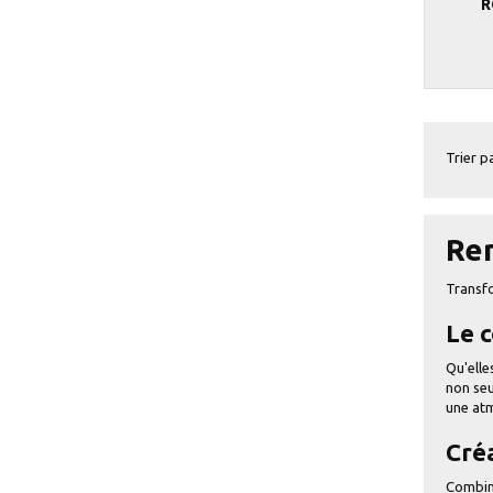
R
Trier pa
Ren
Transfo
Le 
Qu'elle
non seu
une atm
Créa
Combine