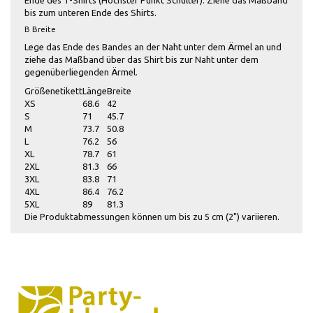
Ende des T-Shirts (Höchster Punkt Schulter). Ziehe das Maßband
bis zum unteren Ende des Shirts.
B Breite
Lege das Ende des Bandes an der Naht unter dem Ärmel an und
ziehe das Maßband über das Shirt bis zur Naht unter dem
gegenüberliegenden Ärmel.
Größenetikett
Länge
Breite
XS
68.6
42
S
71
45.7
M
73.7
50.8
L
76.2
56
XL
78.7
61
2XL
81.3
66
3XL
83.8
71
4XL
86.4
76.2
5XL
89
81.3
Die Produktabmessungen können um bis zu 5 cm (2") variieren.