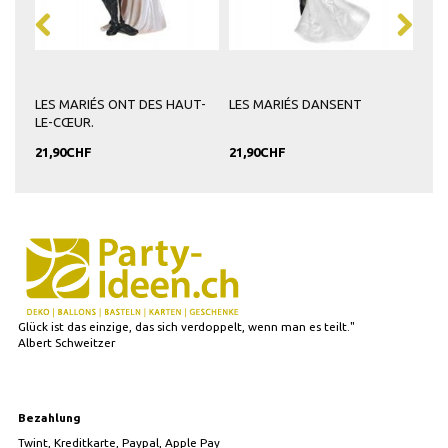
LO
LES MARIÉS ONT DES HAUT-
LES MARIÉS DANSENT
FIG
LE-CŒUR.
COU
21,90CHF
21,90CHF
19,
Glück ist das einzige, das sich verdoppelt, wenn man es teilt."
Albert Schweitzer
Bezahlung
Twint, Kreditkarte, Paypal, Apple Pay