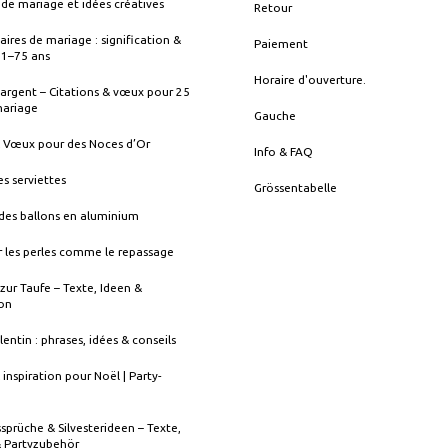
de mariage et idées créatives
Retour
aires de mariage : signification &
Paiement
s 1–75 ans
Horaire d'ouverture.
argent – Citations & vœux pour 25
mariage
Gauche
& Vœux pour des Noces d’Or
Info & FAQ
es serviettes
Grössentabelle
des ballons en aluminium
 les perles comme le repassage
zur Taufe – Texte, Ideen &
ion
lentin : phrases, idées & conseils
 inspiration pour Noël | Party-
sprüche & Silvesterideen – Texte,
& Partyzubehör