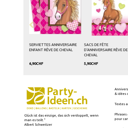
CARTES D'INVITATION
TÊTE DE CHEVAL À
CHEVAL À
D'ANNIVERSAIRE RÊVE DE
L'EMPORTE-PIÈCE GUETZLI
CHEVAL
8,90CHF
4,90CHF
5,90CHF
Annivers
& idées
Textes a
Phrases 
Glück ist das einzige, das sich verdoppelt, wenn
pour car
man es teilt."
Albert Schweitzer