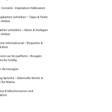
- Conseils - Inspiration Halloween
gskarten schreiben – Tipps & Texte
n Anlass
rten schreiben – Ideen & Vorlagen
n Anlass
one international – Étiquette &
festive
ions sur les parfums – Bougies
es by Goldig
n des bougies
g Sprüche – liebevolle Worte &
 für Mama
 zur Erstkommunion und
ation