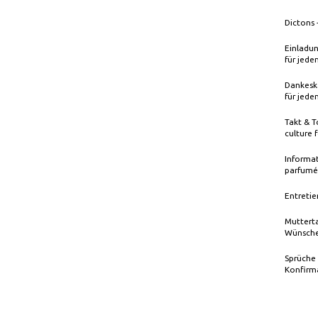
Dictons 
Einladun
für jede
Dankeska
für jede
Takt & T
culture 
Informat
parfumé
Entretie
Mutterta
Wünsche
Sprüche
Konfirm