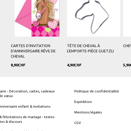
 L'EMPORTE-PIÈCE
DÉCORATION MURALE PRINCE
MOULE À MUFFINS 
ET CHEVAL
22,90CHF
9,90CHF
aire - Décoration, cartes, cadeaux
Politique de confidentialité
 de vœux
Expédition
nniversaire enfant & invitations
Mentions légales
& félicitations de mariage - textes
tes & discours
CGV