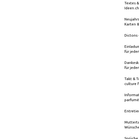
Textes &
Ideen.ch
Neujahrs
Karten 
Dictons 
Einladun
für jede
Dankeska
für jede
Takt & T
culture 
Informat
parfumé
Entretie
Mutterta
Wünsche
Sprüche