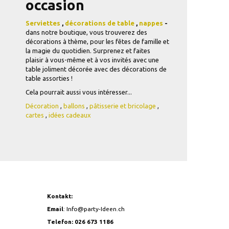
occasion
Serviettes
,
décorations de table
,
nappes
-
dans notre boutique, vous trouverez des
décorations à thème, pour les fêtes de famille et
la magie du quotidien. Surprenez et faites
plaisir à vous-même et à vos invités avec une
table joliment décorée avec des décorations de
table assorties !
Cela pourrait aussi vous intéresser...
Décoration
,
ballons
,
pâtisserie et bricolage
,
cartes
,
idées cadeaux
Kontakt:
Email
:
Info@party-Ideen.ch
Telefon: 026 673 1186