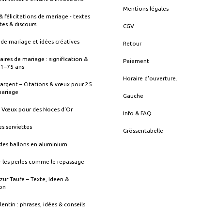
Mentions légales
& félicitations de mariage - textes
tes & discours
CGV
de mariage et idées créatives
Retour
aires de mariage : signification &
Paiement
s 1–75 ans
Horaire d'ouverture.
argent – Citations & vœux pour 25
mariage
Gauche
& Vœux pour des Noces d’Or
Info & FAQ
es serviettes
Grössentabelle
des ballons en aluminium
 les perles comme le repassage
zur Taufe – Texte, Ideen &
ion
lentin : phrases, idées & conseils