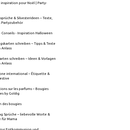
 inspiration pour Noël | Party-
sprüche & Silvesterideen – Texte,
& Partyzubehör
- Conseils - Inspiration Halloween
gskarten schreiben – Tipps & Texte
n Anlass
rten schreiben – Ideen & Vorlagen
n Anlass
one international – Étiquette &
festive
ions sur les parfums – Bougies
es by Goldig
n des bougies
g Sprüche – liebevolle Worte &
 für Mama
 zur Erstkommunion und