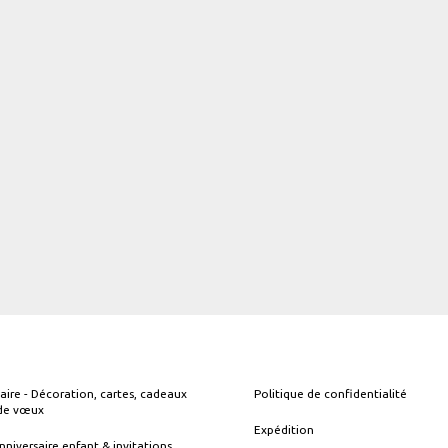
aire - Décoration, cartes, cadeaux
Politique de confidentialité
 de vœux
Expédition
nniversaire enfant & invitations