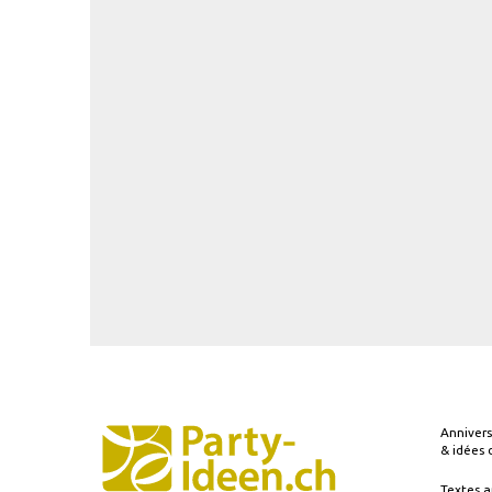
Annivers
& idées
Textes a