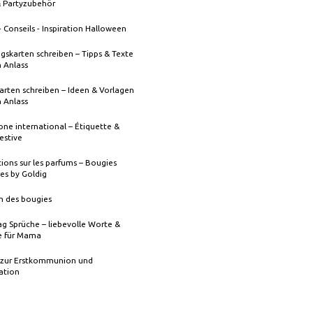
& Partyzubehör
- Conseils - Inspiration Halloween
gskarten schreiben – Tipps & Texte
n Anlass
rten schreiben – Ideen & Vorlagen
n Anlass
one international – Étiquette &
festive
ions sur les parfums – Bougies
es by Goldig
n des bougies
g Sprüche – liebevolle Worte &
 für Mama
 zur Erstkommunion und
ation