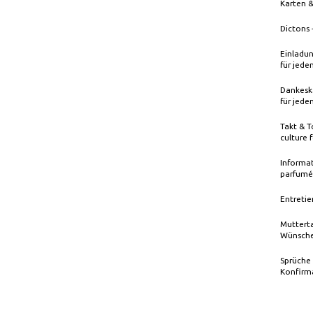
Karten 
Dictons 
Einladun
für jede
Dankeska
für jede
Takt & T
culture 
Informat
parfumé
Entretie
Mutterta
Wünsche
Sprüche
Konfirm