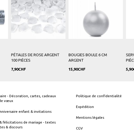
ES BOULE 6 CM
SERVIETTES ARGENT 20
SACS EN ORGA
NT
PIÈCES
CHF
5,90CHF
5,90CHF
aire - Décoration, cartes, cadeaux
Politique de confidentialité
 de vœux
Expédition
nniversaire enfant & invitations
Mentions légales
& félicitations de mariage - textes
tes & discours
CGV