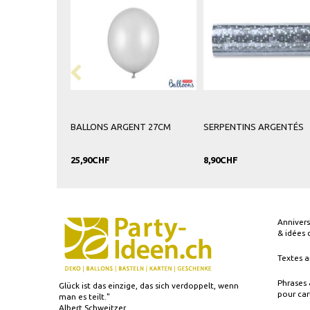
SERPENTINS ARGENTÉS
PÉTALES DE ROSE ARGENT
BOUGI
100 PIÈCES
ARGE
8,90CHF
7,90CHF
15,90
Annivers
& idées
Textes a
Phrases 
Glück ist das einzige, das sich verdoppelt, wenn
pour car
man es teilt."
Albert Schweitzer