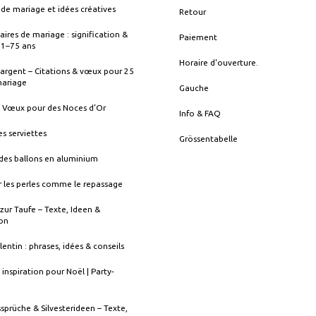
de mariage et idées créatives
Retour
aires de mariage : signification &
Paiement
s 1–75 ans
Horaire d'ouverture.
argent – Citations & vœux pour 25
mariage
Gauche
& Vœux pour des Noces d’Or
Info & FAQ
es serviettes
Grössentabelle
des ballons en aluminium
 les perles comme le repassage
zur Taufe – Texte, Ideen &
ion
lentin : phrases, idées & conseils
 inspiration pour Noël | Party-
sprüche & Silvesterideen – Texte,