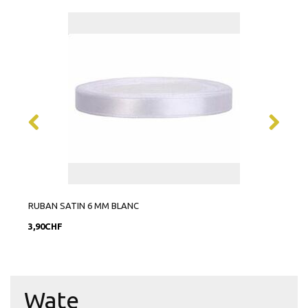
RUBAN SATIN 6 MM BLANC
RUBA
3,90CHF
9,90
Wate