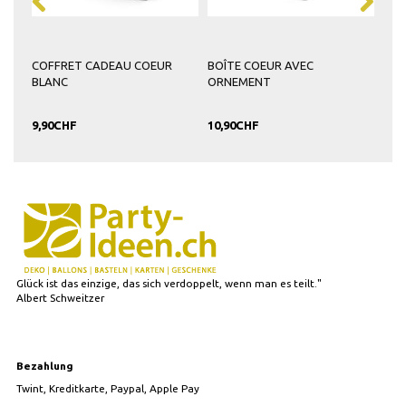
COFFRET CADEAU COEUR
BOÎTE COEUR AVEC
COF
BLANC
ORNEMENT
9,90CHF
10,90CHF
9,9
Glück ist das einzige, das sich verdoppelt, wenn man es teilt."
Albert Schweitzer
Bezahlung
Twint, Kreditkarte, Paypal, Apple Pay