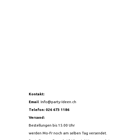
25 MM ROUGE
NAPPE TISSU BLANC 140X170CM
RUBAN SATIN
20,90CHF
8,90CHF
Kontakt:
Email
:
Info@party-Ideen.ch
Telefon: 026 673 1186
Versand:
Bestellungen bis 15.00 Uhr
werden Mo-Fr noch am selben Tag versendet.