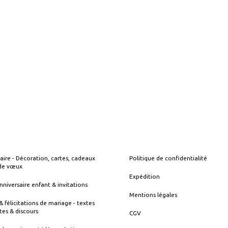
 MM BLANC
RUBAN SATIN 6 MM ROUGE FONCÉ
RUBAN SATIN 
3,90CHF
8,90CHF
aire - Décoration, cartes, cadeaux
Politique de confidentialité
 de vœux
Expédition
nniversaire enfant & invitations
Mentions légales
& félicitations de mariage - textes
tes & discours
CGV