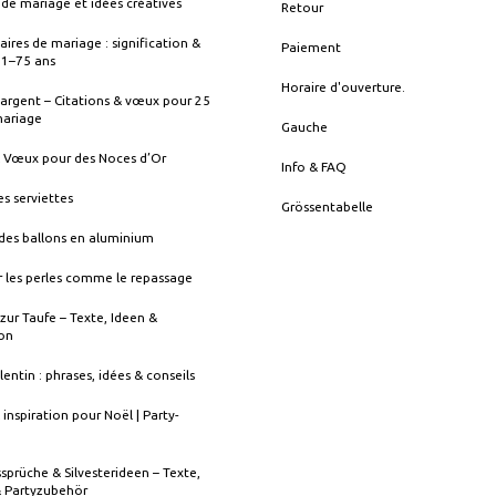
de mariage et idées créatives
Retour
aires de mariage : signification &
Paiement
s 1–75 ans
Horaire d'ouverture.
argent – Citations & vœux pour 25
mariage
Gauche
& Vœux pour des Noces d’Or
Info & FAQ
es serviettes
Grössentabelle
des ballons en aluminium
 les perles comme le repassage
zur Taufe – Texte, Ideen &
ion
lentin : phrases, idées & conseils
 inspiration pour Noël | Party-
sprüche & Silvesterideen – Texte,
& Partyzubehör