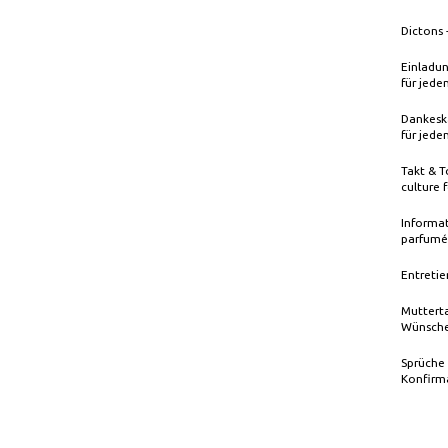
Dictons 
Einladun
für jede
Dankeska
für jede
Takt & T
culture 
Informat
parfumé
Entretie
Mutterta
Wünsche
Sprüche
Konfirm