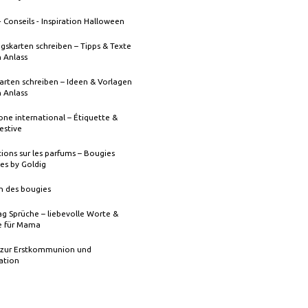
- Conseils - Inspiration Halloween
gskarten schreiben – Tipps & Texte
n Anlass
rten schreiben – Ideen & Vorlagen
n Anlass
one international – Étiquette &
festive
ions sur les parfums – Bougies
es by Goldig
n des bougies
g Sprüche – liebevolle Worte &
 für Mama
 zur Erstkommunion und
ation