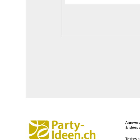
Annivers
& idées
Textes a