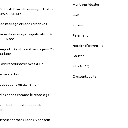
Mentions légales
& félicitations de mariage - textes
tes & discours
CGV
de mariage et idées créatives
Retour
aires de mariage : signification &
Paiement
s 1–75 ans
Horaire d'ouverture.
argent – Citations & vœux pour 25
mariage
Gauche
& Vœux pour des Noces d’Or
Info & FAQ
es serviettes
Grössentabelle
des ballons en aluminium
 les perles comme le repassage
zur Taufe – Texte, Ideen &
ion
lentin : phrases, idées & conseils