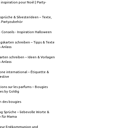
 inspiration pour Noël | Party-
sprüche & Silvesterideen – Texte,
& Partyzubehör
- Conseils - Inspiration Halloween
gskarten schreiben – Tipps & Texte
n Anlass
rten schreiben – Ideen & Vorlagen
n Anlass
one international – Étiquette &
festive
ions sur les parfums – Bougies
es by Goldig
n des bougies
g Sprüche – liebevolle Worte &
 für Mama
 zur Erstkommunion und