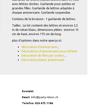
avec lettres dorées. Guirlande pour petites et
grandes filles. Guirlande de lettres adaptée à
chaque anniversaire. Guirlande suspendue.
Contenu de la livraison : 1 guirlande de lettres.
Tailles : Le lot contient des lettres et environ 2,5
m de ruban blanc, dimensions pliées : environ 15
cm de haut, environ 175 cm de long.
plus d'options dans notre aperçu ici
décoration d'anniversaire
,
Décorations d'anniversaire pour enfants
Décoration de fête par couleur
,
Décoration joyeux anniversaire
Kontakt:
Email
:
Info@party-Ideen.ch
Telefon: 026 673 1186