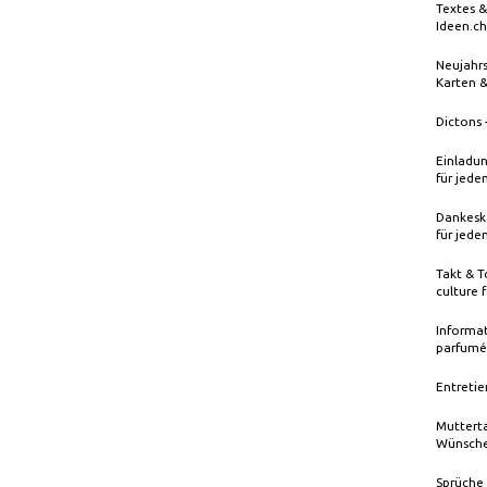
Textes &
Ideen.ch
Neujahrs
Karten 
Dictons 
Einladun
für jede
Dankeska
für jede
Takt & T
culture 
Informat
parfumé
Entretie
Mutterta
Wünsche
Sprüche