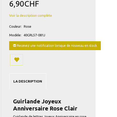
6,90CHF
Voir la description complète
Couleur:
Rose
Modèle:
40GRL57-081J
Recevez une notification lorsque de nouveau en stock
LA DESCRIPTION
Guirlande Joyeux
Anniversaire Rose Clair
Guirlande de lettres Joyeux Anniversaire en rose