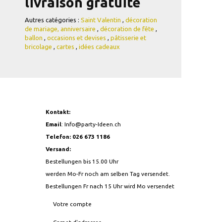
livraison gratuite
Autres catégories :
Saint Valentin
,
décoration
de mariage,
anniversaire
,
décoration de fête
,
ballon
,
occasions et devises
,
pâtisserie et
bricolage
,
cartes
,
idées cadeaux
Kontakt:
Email
:
Info@party-Ideen.ch
Telefon: 026 673 1186
Versand:
Bestellungen bis 15.00 Uhr
werden Mo-Fr noch am selben Tag versendet.
Bestellungen Fr nach 15 Uhr wird Mo versendet
Votre compte