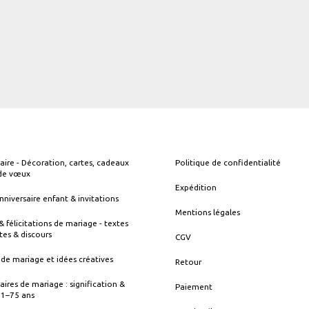
aire - Décoration, cartes, cadeaux
Politique de confidentialité
 de vœux
Expédition
nniversaire enfant & invitations
Mentions légales
& félicitations de mariage - textes
tes & discours
CGV
de mariage et idées créatives
Retour
aires de mariage : signification &
Paiement
s 1–75 ans