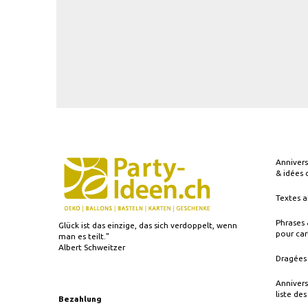
Annivers
& idées
Textes a
Phrases 
Glück ist das einzige, das sich verdoppelt, wenn
pour car
man es teilt."
Albert Schweitzer
Dragées 
Annivers
liste de
Bezahlung