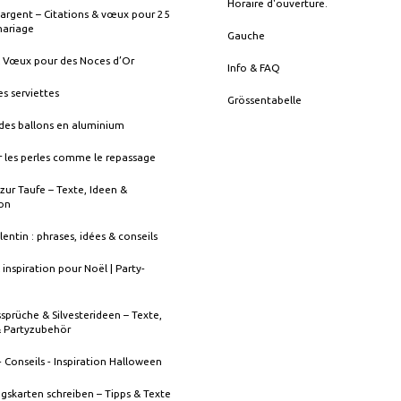
Horaire d'ouverture.
argent – Citations & vœux pour 25
mariage
Gauche
& Vœux pour des Noces d’Or
Info & FAQ
es serviettes
Grössentabelle
des ballons en aluminium
 les perles comme le repassage
zur Taufe – Texte, Ideen &
ion
lentin : phrases, idées & conseils
 inspiration pour Noël | Party-
sprüche & Silvesterideen – Texte,
& Partyzubehör
- Conseils - Inspiration Halloween
gskarten schreiben – Tipps & Texte