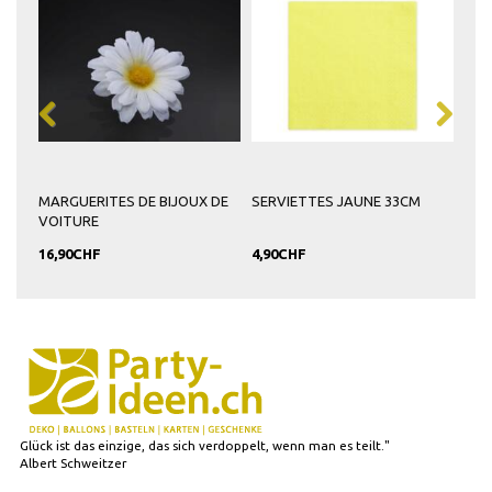
MARGUERITES DE BIJOUX DE
SERVIETTES JAUNE 33CM
SOL
VOITURE
EN 
16,90CHF
4,90CHF
9,9
Glück ist das einzige, das sich verdoppelt, wenn man es teilt."
Albert Schweitzer