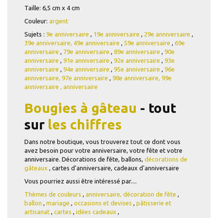
Taille: 6,5 cm x 4 cm
Couleur:
argent
Sujets :
9e anniversaire
,
19e anniversaire
,
29e anniversaire
,
39e anniversaire,
49e anniversaire
,
59e anniversaire
,
69e
anniversaire
,
79e anniversaire
,
89e anniversaire
,
90e
anniversaire
,
91e anniversaire
,
92e anniversaire
,
93e
anniversaire
,
94e anniversaire
,
95e anniversaire
,
96e
anniversaire,
97e anniversaire
,
98e anniversaire,
99e
anniversaire
,
anniversaire
Bougies à gâteau
- tout
sur
les chiffres
Dans notre boutique, vous trouverez tout ce dont vous
avez besoin pour votre anniversaire, votre fête et votre
anniversaire. Décorations de fête, ballons,
décorations de
gâteaux
, cartes d'anniversaire, cadeaux d'anniversaire
Vous pourriez aussi être intéressé par....
Thèmes de couleurs
,
anniversaire,
décoration de fête
,
ballon
,
mariage
,
occasions et devises
,
pâtisserie et
artisanat
,
cartes
,
idées cadeaux
,