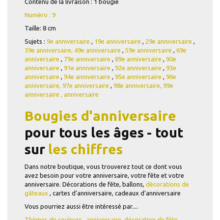
Contenu de la livraison : 1 bougie
Numéro : 9
Taille: 8 cm
Sujets :
9e anniversaire
,
19e anniversaire
,
29e anniversaire
,
39e anniversaire,
49e anniversaire
,
59e anniversaire
,
69e
anniversaire
,
79e anniversaire
,
89e anniversaire
,
90e
anniversaire
,
91e anniversaire
,
92e anniversaire
,
93e
anniversaire
,
94e anniversaire
,
95e anniversaire
,
96e
anniversaire,
97e anniversaire
,
98e anniversaire,
99e
anniversaire
,
anniversaire
Bougies d'anniversaire
pour tous les âges
- tout
sur
les chiffres
Dans notre boutique, vous trouverez tout ce dont vous
avez besoin pour votre anniversaire, votre fête et votre
anniversaire. Décorations de fête, ballons,
décorations de
gâteaux
, cartes d'anniversaire, cadeaux d'anniversaire
Vous pourriez aussi être intéressé par....
Thèmes de couleurs
,
anniversaire,
décoration de fête
,